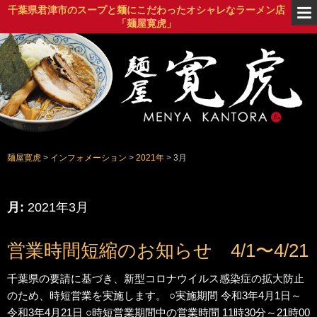
千葉県君津市のスープと麺にこだわったオシャレなラーメン店
「麺屋寛虎」
背脂黒醤油ラーメン
麺屋寛虎
>
インフォメーション
>
2021年
>
3月
月:
2021年3月
営業時間短縮のお知らせ 4/1〜4/21
千葉県の要請に基づき、新型コロナウイルス感染症の拡大防止
のため、時短営業を実施します。 ○実施期間 令和3年4月1日～
令和3年4月21日 ○時短営業期間中の営業時間 11時30分～21時00