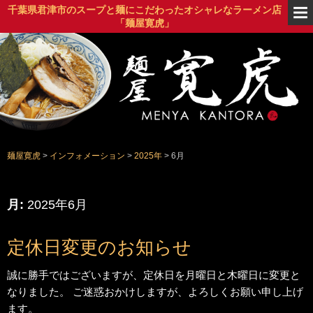
千葉県君津市のスープと麺にこだわったオシャレなラーメン店
「麺屋寛虎」
背脂黒醤油ラーメン
麺屋寛虎
>
インフォメーション
>
2025年
>
6月
月:
2025年6月
定休日変更のお知らせ
誠に勝手ではございますが、定休日を月曜日と木曜日に変更と
なりました。 ご迷惑おかけしますが、よろしくお願い申し上げ
ます。