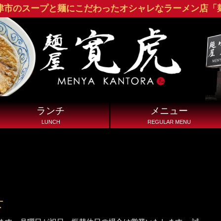
津市のスープと麺にこだわったオシャレなラーメン店「
背脂黒醤油ラーメン
ランチ
メニュー
LUNCH
REGULAR MENU
ラ
ー
メ
ン
定
せ
食・
サ