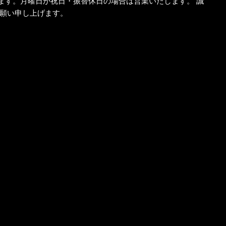
なります。月曜日が祝日・振替休日の場合は営業いたします。 誠
イ
願い申し上げます。
ド
メ
ニ
ュ
ー
ド
リ
ン
ク